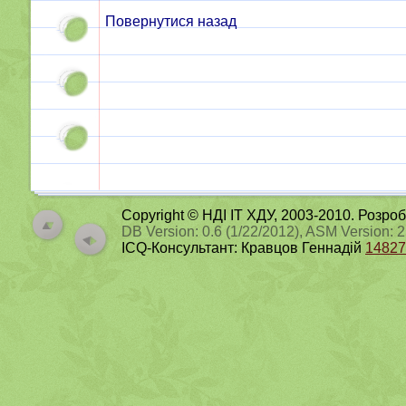
Повернутися назад
Copyright © НДІ ІТ ХДУ, 2003-2010. Розро
DB Version: 0.6 (1/22/2012), ASM Version: 
ICQ-Консультант: Кравцов Геннадій
14827