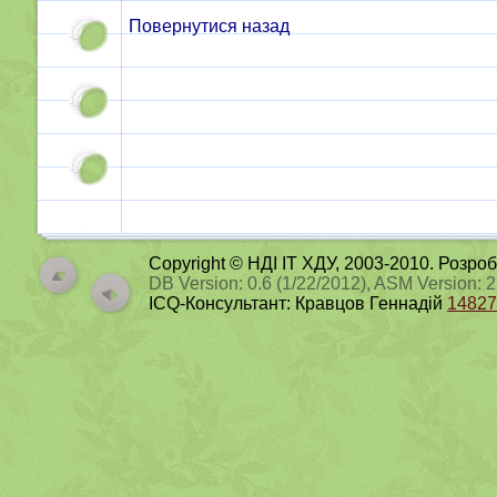
Повернутися назад
Copyright © НДІ ІТ ХДУ, 2003-2010. Розро
DB Version: 0.6 (1/22/2012), ASM Version: 
ICQ-Консультант: Кравцов Геннадій
14827