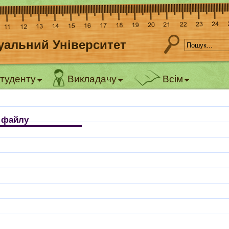
уальний Університет
туденту
Викладачу
Всім
я файлу