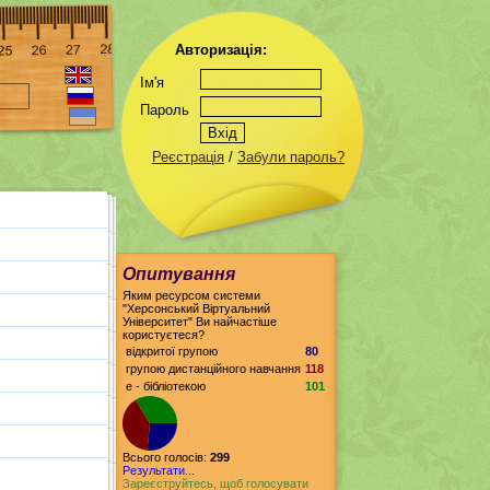
Авторизація:
Ім'я
Пароль
Реєстрація
/
Забули пароль?
Опитування
Яким ресурсом системи
"Херсонський Віртуальний
Університет" Ви найчастіше
користуєтеся?
відкритої групою
80
групою дистанційного навчання
118
е - бібліотекою
101
Всього голосів:
299
Результати...
Зареєструйтесь, щоб голосувати