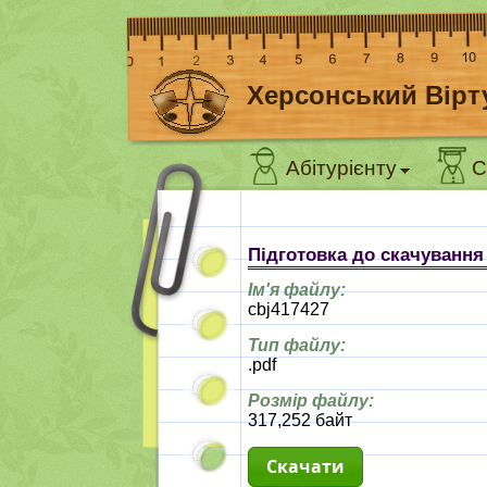
Херсонський Вірт
Абітурієнту
С
Підготовка до скачуванн
Ім'я файлу:
cbj417427
Тип файлу:
.pdf
Розмір файлу:
317,252 байт