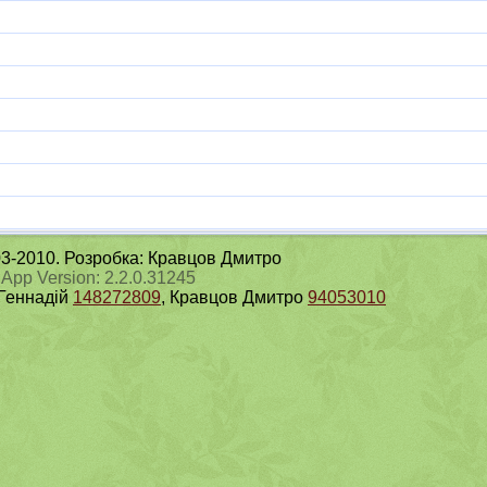
003-2010. Розробка: Кравцов Дмитро
 App Version: 2.2.0.31245
 Геннадій
148272809
, Кравцов Дмитро
94053010