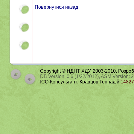
Повернутися назад
Copyright © НДІ ІТ ХДУ, 2003-2010. Розро
DB Version: 0.6 (1/22/2012), ASM Version: 
ICQ-Консультант: Кравцов Геннадій
14827