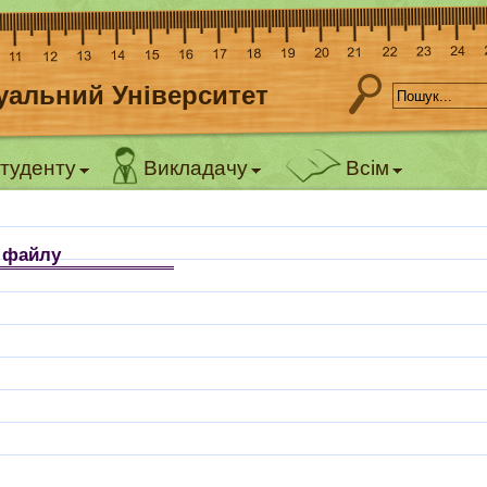
уальний Університет
туденту
Викладачу
Всім
я файлу