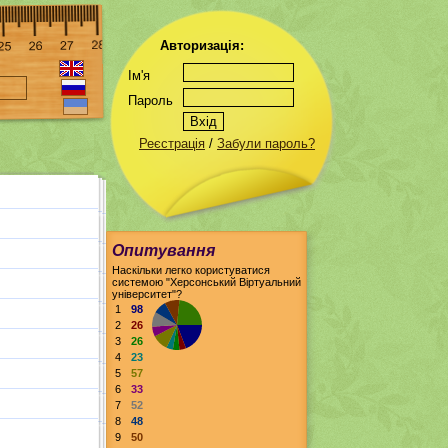
Авторизація:
Ім'я
Пароль
Реєстрація
/
Забули пароль?
Опитування
Наскільки легко користуватися
системою "Херсонський Віртуальний
університет"?
1
98
2
26
3
26
4
23
5
57
6
33
7
52
8
48
9
50