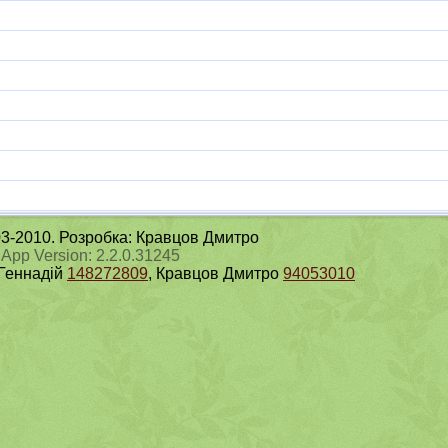
003-2010. Розробка: Кравцов Дмитро
 App Version: 2.2.0.31245
 Геннадій
148272809
, Кравцов Дмитро
94053010