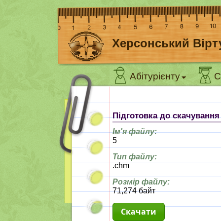
Херсонський Вірт
Абітурієнту
С
Підготовка до скачуванн
Ім'я файлу:
5
Тип файлу:
.chm
Розмір файлу:
71,274 байт