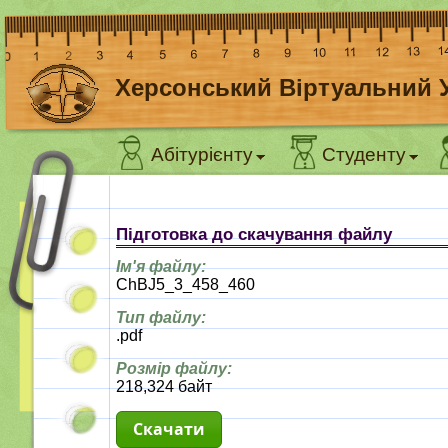
Херсонський Віртуальний 
Абітурієнту
Студенту
Підготовка до скачування файлу
Ім'я файлу:
ChBJ5_3_458_460
Тип файлу:
.pdf
Розмір файлу:
218,324 байт