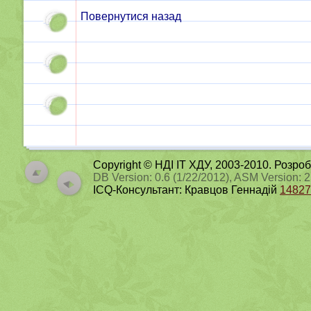
Повернутися назад
Copyright © НДІ ІТ ХДУ, 2003-2010. Розро
DB Version: 0.6 (1/22/2012), ASM Version: 
ICQ-Консультант: Кравцов Геннадій
14827