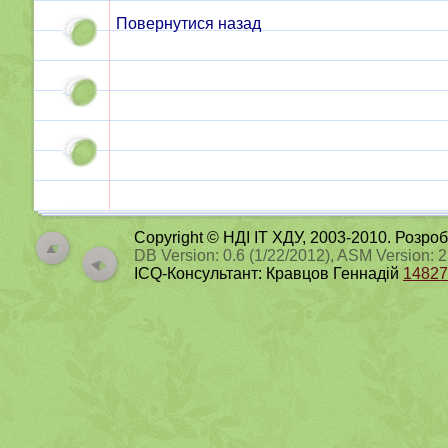
Повернутися назад
Copyright © НДІ ІТ ХДУ, 2003-2010. Розро
DB Version: 0.6 (1/22/2012), ASM Version: 
ICQ-Консультант: Кравцов Геннадій
14827