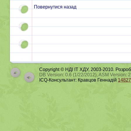
Повернутися назад
Copyright © НДІ ІТ ХДУ, 2003-2010. Розро
DB Version: 0.6 (1/22/2012), ASM Version: 
ICQ-Консультант: Кравцов Геннадій
14827