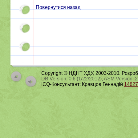
Повернутися назад
Copyright © НДІ ІТ ХДУ, 2003-2010. Розро
DB Version: 0.6 (1/22/2012), ASM Version: 
ICQ-Консультант: Кравцов Геннадій
14827