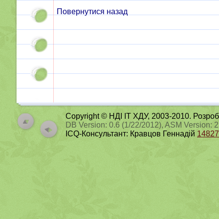
Повернутися назад
Copyright © НДІ ІТ ХДУ, 2003-2010. Розро
DB Version: 0.6 (1/22/2012), ASM Version: 
ICQ-Консультант: Кравцов Геннадій
14827