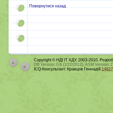
Повернутися назад
Copyright © НДІ ІТ ХДУ, 2003-2010. Розро
DB Version: 0.6 (1/22/2012), ASM Version: 
ICQ-Консультант: Кравцов Геннадій
14827