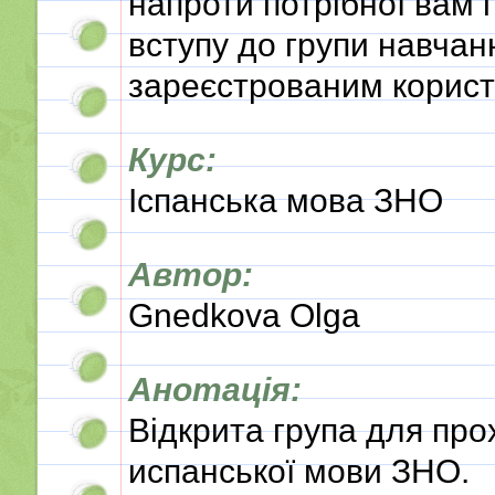
напроти потрібної вам 
вступу до групи навчан
зареєстрованим корист
Курс:
Іспанська мова ЗНО
Автор:
Gnedkova Olga
Анотація:
Відкрита група для про
испанської мови ЗНО.