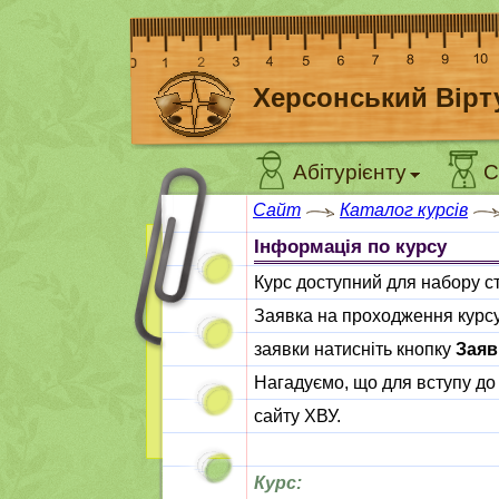
Херсонський Вірт
Абітурієнту
С
Сайт
Каталог курсів
Інформація по курсу
Курс доступний для набору с
Заявка на проходження курсу
заявки натисніть кнопку
Заяв
Нагадуємо, що для вступу до
сайту ХВУ.
Курс: