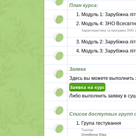
План курса:
Модуль 1: Зарубіжна лі
Модуль 4: ЗНО Всесвітн
Характеристика та програма ЗНО з 
Модуль 2: Зарубіжна лі
Модуль 3: Зарубіжна лі
Заявка
Здесь вы можете выполнить з
Либо выполнить заявку в сущ
Список доступных групп о
Група тестування
Тьютор:
Gnedkova Olga