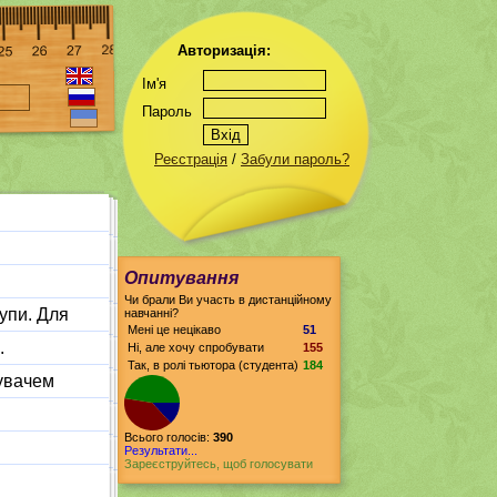
Авторизація:
Ім'я
Пароль
Реєстрація
/
Забули пароль?
Опитування
Чи брали Ви участь в дистанційному
упи. Для
навчанні?
Мені це нецікаво
51
.
Ні, але хочу спробувати
155
Так, в ролі тьютора (студента)
184
тувачем
Всього голосів:
390
Результати...
Зареєструйтесь, щоб голосувати