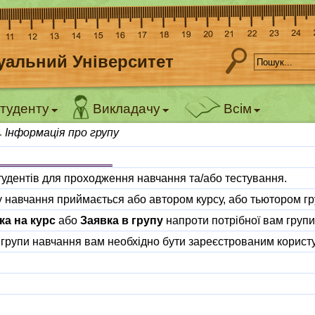
уальний Університет
туденту
Викладачу
Всім
Інформація про групу
тудентів для проходження навчання та/або тестування.
 навчання приймається або автором курсу, або тьютором гр
ка на курс
або
Заявка в групу
напроти потрібної вам групи
 групи навчання вам необхідно бути зареєстрованим корис