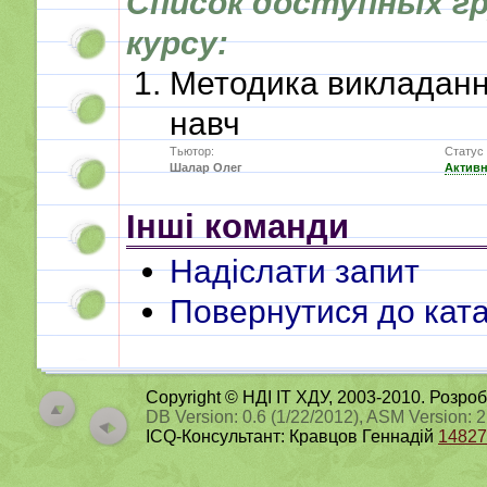
Список доступных гр
курсу:
Методика викладанн
навч
Тьютор:
Статус 
Шалар Олег
Актив
Інші команди
Надіслати запит
Повернутися до ката
Copyright © НДІ ІТ ХДУ, 2003-2010. Розро
DB Version: 0.6 (1/22/2012), ASM Version: 
ICQ-Консультант: Кравцов Геннадій
14827