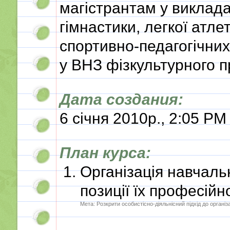
магістрантам у виклада
гімнастики, легкої атле
спортивно-педагогічни
у ВНЗ фізкультурного 
Дата создания:
6 січня 2010р., 2:05 PM
План курса:
Організація навчальн
позиції їх професійн
Мета: Розкрити особистісно-діяльнісний підхід до організа