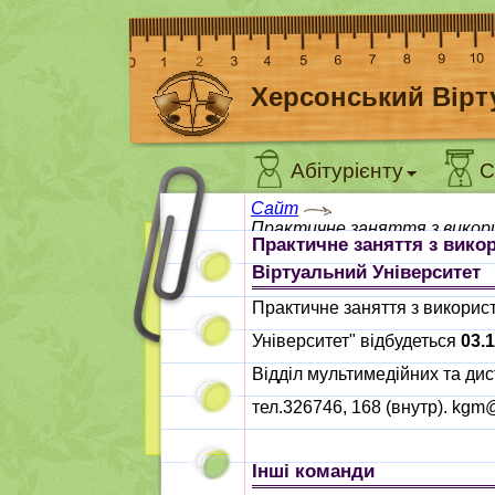
Херсонський Вірт
Абітурієнту
С
Сайт
Практичне заняття з викор
Практичне заняття з вико
Віртуальний Університет
Практичне заняття з викорис
Університет" відбудеться
03.
Відділ мультимедійних та ди
тел.326746, 168 (внутр). kgm
Інші команди