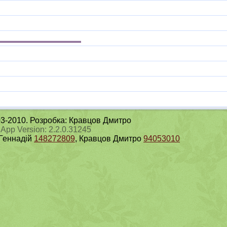
003-2010. Розробка: Кравцов Дмитро
 App Version: 2.2.0.31245
 Геннадій
148272809
, Кравцов Дмитро
94053010