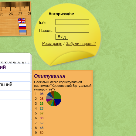
Авторизація:
Ім'я
Пароль
Реєстрація
/
Забули пароль?
Віртуальний Університет
кий
Опитування
Наскільки легко користуватися
альний
системою "Херсонський Віртуальний
університет"?
1
98
2
26
3
26
4
23
5
57
6
33
7
52
8
48
9
50