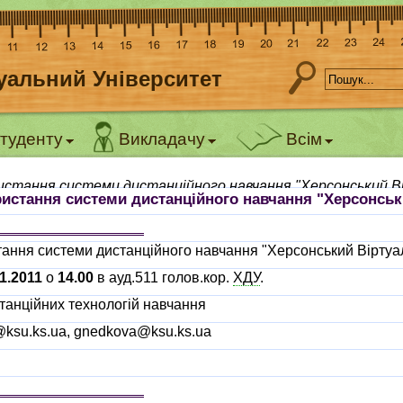
уальний Університет
туденту
Викладачу
Всім
истання системи дистанційного навчання "Херсонський 
ристання системи дистанційного навчання "Херсонсь
тання системи дистанційного навчання "Херсонський Вірту
11.2011
о
14.00
в ауд.511 голов.кор.
ХДУ
.
станційних технологій навчання
@ksu.ks.ua, gnedkova@ksu.ks.ua