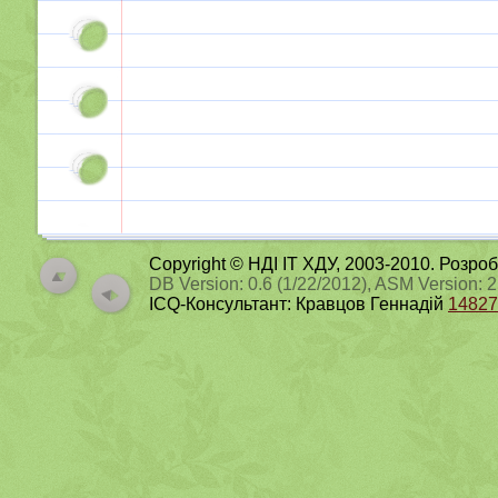
Copyright © НДІ ІТ ХДУ, 2003-2010. Розро
DB Version: 0.6 (1/22/2012), ASM Version: 
ICQ-Консультант: Кравцов Геннадій
14827