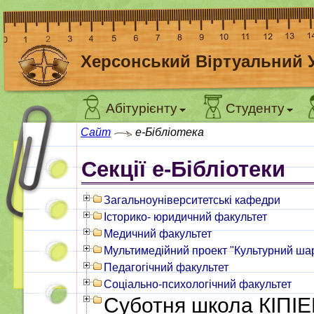
Херсонський Віртуальний 
Абітурієнту
Студенту
Сайт
e-Бібліотека
Секції е-Бібліотеки
Загальноуніверситетські кафедри
Історико- юридичний факультет
Медичний факультет
Мультимедійний проект "Культурний ша
Педагогічний факультет
Соціально-психологічний факультет
Суботня школа КІПІ