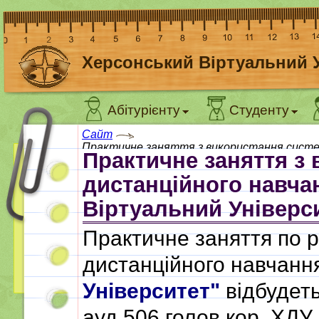
Херсонський Віртуальний 
Абітурієнту
Студенту
Сайт
Практичне заняття з використання систе
Практичне заняття з
дистанційного навча
Віртуальний Універс
Практичне заняття по р
дистанційного навчан
Університет"
відбудет
ауд.506 голов.кор.
ХДУ
.