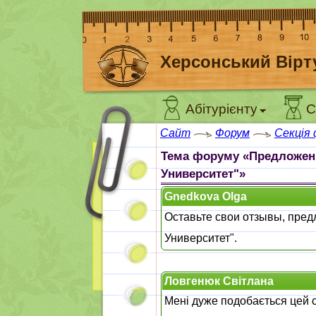
Херсонський Вірт
Абітурієнту
С
Сайт
Форум
Секція
Тема форуму «Предложени
Университет"»
Gnedkova Olga
Оставьте свои отзывы, пред
Университет".
Ловгенюк Світлана
Мені дуже подобається цей с