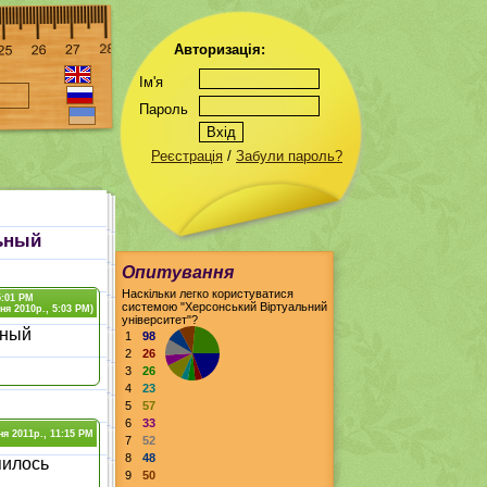
Авторизація:
Ім'я
Пароль
Реєстрація
/
Забули пароль?
льный
Опитування
Наскільки легко користуватися
5:01 PM
системою "Херсонський Віртуальний
ня 2010р., 5:03 PM)
університет"?
ьный
1
98
2
26
3
26
4
23
5
57
6
33
ня 2011р., 11:15 PM
7
52
8
48
пилось
9
50