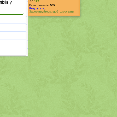
10
122
піхів у
Всього голосів:
535
Результати...
Зареєструйтесь, щоб голосувати