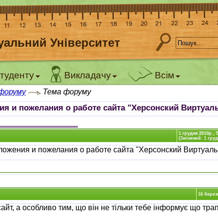
уальний Університет
туденту
Викладачу
Всім
 форуму
Тема форуму
я и пожелания о работе сайта "Херсонский Виртуа
1 грудня 2010р., 
(Змінений: 1 груд
ложения и пожелания о работе сайта "Херсонский Виртуал
16 берез
айт, а особливо тим, що він не тільки тебе інформує що тра