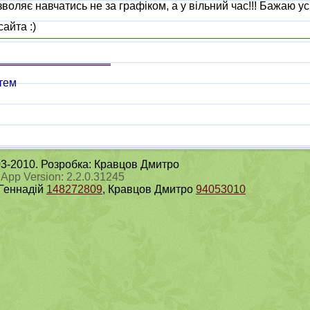
зволяє навчатись не за графіком, а у вільний час!!! Бажаю ус
айта :)
тем
003-2010. Розробка: Кравцов Дмитро
 App Version: 2.2.0.31245
 Геннадій
148272809
, Кравцов Дмитро
94053010