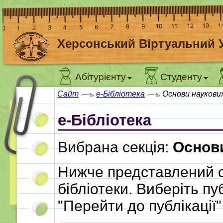
Херсонський Віртуальний 
Абітурієнту
Студенту
Сайт
e-Бібліотека
Основи наукови
e-Бібліотека
Вибрана секція:
Основ
Нижче представлений с
бібліотеки. Виберіть пу
"Перейти до публікації"