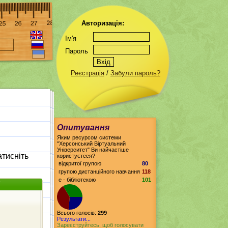
Авторизація:
Ім'я
Пароль
Реєстрація
/
Забули пароль?
Опитування
Яким ресурсом системи
"Херсонський Віртуальний
Університет" Ви найчастіше
атисніть
користуєтеся?
відкритої групою
80
групою дистанційного навчання
118
е - бібліотекою
101
Всього голосів:
299
Результати...
Зареєструйтесь, щоб голосувати