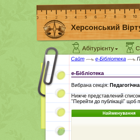
Херсонський Вірт
Абітурієнту
С
Сайт
e-Бібліотека
П
e-Бібліотека
Вибрана секція:
Педагогічна
Нижче представлений список п
"Перейти до публікації" щоб п
Найменування