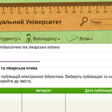
уальний Університет
туденту
Викладачу
Всім
едагогічна та лікарська етика
 та лікарська етика
ублікацій електронної бібліотеки. Виберіть публікацію та н
ерейти до змісту.
Автор(и)
Дата публікації