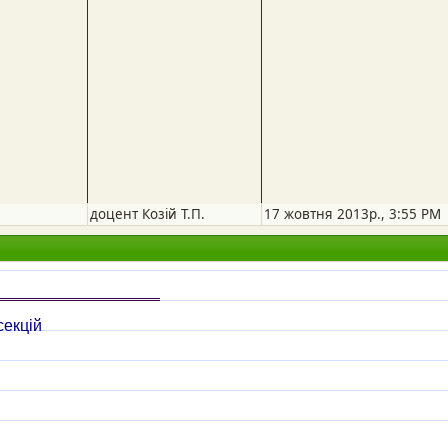
доцент Козій Т.П.
17 жовтня 2013р., 3:55 PM
секцій