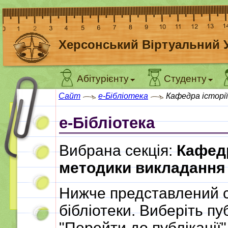
Херсонський Віртуальний 
Абітурієнту
Студенту
Сайт
e-Бібліотека
Кафедра історії
e-Бібліотека
Вибрана секція:
Кафедр
методики викладання
Нижче представлений с
бібліотеки. Виберіть пу
"Перейти до публікації"