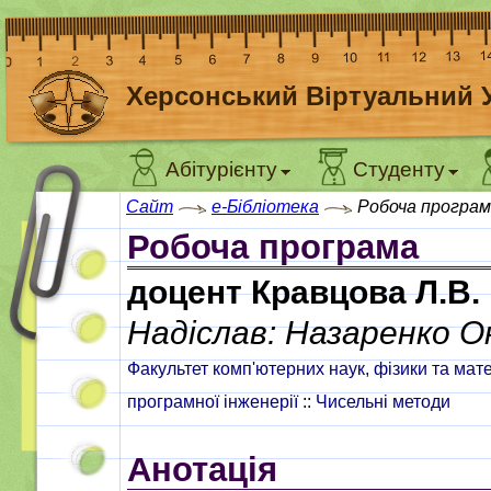
Херсонський Віртуальний 
Абітурієнту
Студенту
Сайт
e-Бібліотека
Робоча програ
Робоча програма
доцент Кравцова Л.В.
Надіслав: Назаренко О
Факультет комп'ютерних наук, фізики та мат
програмної інженерії
::
Чисельні методи
Анотація