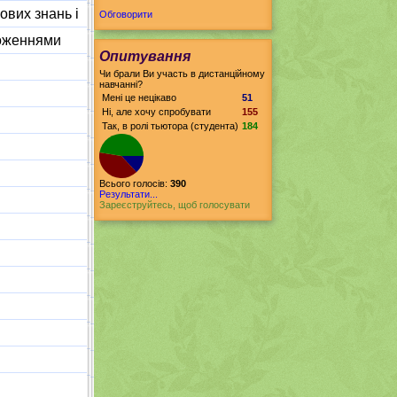
ових знань і
Обговорити
ложеннями
Опитування
Чи брали Ви участь в дистанційному
навчанні?
Мені це нецікаво
51
Ні, але хочу спробувати
155
Так, в ролі тьютора (студента)
184
Всього голосів:
390
Результати...
Зареєструйтесь, щоб голосувати