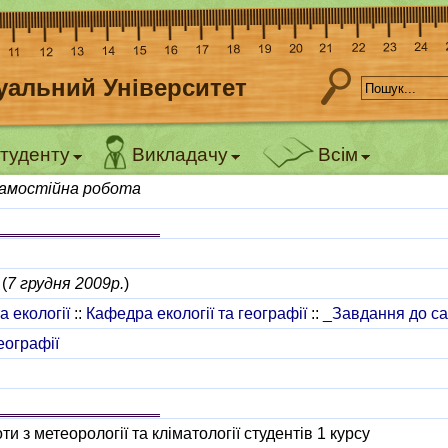
уальний Університет
туденту
Викладачу
Всім
амостійна робота
(
7 грудня 2009р.
)
а екології
::
Кафедра екології та географії
::
_Завдання до са
еографії
и з метеорології та кліматології студентів 1 курсу