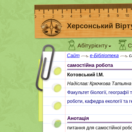
Херсонський Вірт
Абітурієнту
С
Сайт
e-Бібліотека
с
самостійна робота
Котовський І.М.
Надіслав: Крючкова Татьяна
Факультет біології, географії т
роботи, кафедра екології та г
Анотація
питання для самостійної робот