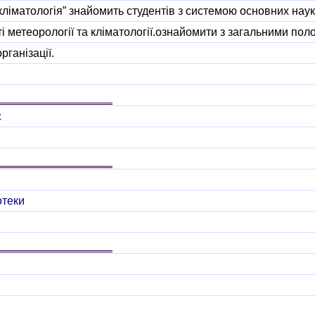
кліматологія” знайомить студентів з системою основних наук
і метеорології та кліматології.ознайомити з загальними по
рганізації.
c
отеки