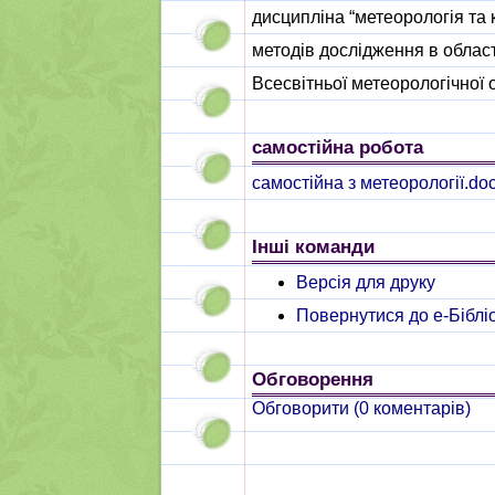
дисципліна “метеорологія та 
методів дослідження в област
Всесвітньої метеорологічної о
самостійна робота
самостійна з метеорології.do
Інші команди
Версія для друку
Повернутися до e-Біблі
Обговорення
Обговорити (
0
коментарів)