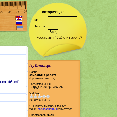
Авторизація:
Ім'я
Пароль
Реєстрація
/
Забули пароль?
Публікація
Назва:
самостійна робота
(Практичні заняття)
мостійної
Дата изменения:
12 грудня 2013р., 3:07 AM
Оцінка:
Всього оцінок:
0
Оцінювати публікації можуть
тільки
зареєстровані
користувачі
Просмотров:
9028