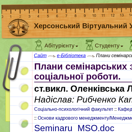
Херсонський Віртуальний 
Абітурієнту
Студенту
Сайт
e-Бібліотека
Плани семінарс
Плани семінарських 
соціальної роботи.
ст.викл. Оленківська Л
Надіслав: Рибченко К
Соціально-психологічний факультет
::
Кафедр
::
Основи кадрового менеджменту/Менеджмен
Seminaru_MSO.doc