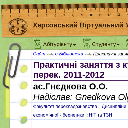
Херсонський Віртуальний 
Абітурієнту
Студенту
Сайт
e-Бібліотека
Практичні занят
Практичні заняття з 
перек. 2011-2012
ас.Гнєдкова О.О.
Надіслав: Gnedkova Ol
Факультет перекладознавства
::
Дисципліни 
економічної кібернетики
::
НІТ та ТЗН