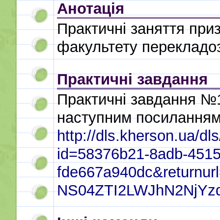
Анотація
Практичні заняття приз
факультету перекладо
Практичні завдання
Практичні завдання №
наступним посилання
http://dls.kherson.ua/dl
id=58376b21-8adb-4515
fde667a940dc&retur
NS04ZTI2LWJhN2NjYz