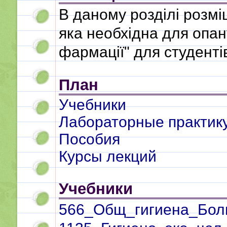
В даному розділі розмі
яка необхідна для опану
фармації" для студенті
План
Учебники
Лабораторные практик
Пособия
Курсы лекций
Учебники
566_Общ_гигиена_Боль