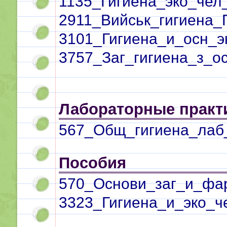
1135_Гигиена_эко_чел_
2911_Вийськ_гигиена_
3101_Гигиена_и_осн_э
3757_Заг_гигиена_з_о
Лабораторные прак
567_Общ_гигиена_лаб_
Пособия
570_Основи_заг_и_фар
3323_Гигиена_и_эко_ч