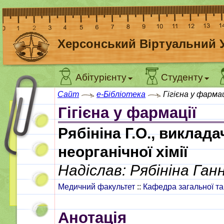
Херсонський Віртуальний 
Абітурієнту
Студенту
Сайт
e-Бібліотека
Гігієна у фармац
Гігієна у фармації
Рябініна Г.О., виклада
неорганічної хімії
Надіслав: Рябініна Ган
Медичний факультет
::
Кафедра загальної та 
Анотація