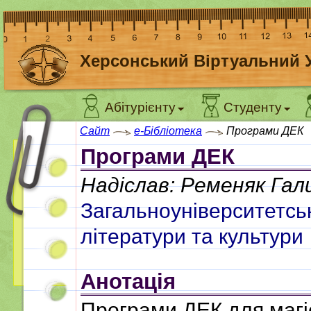
Херсонський Віртуальний 
Абітурієнту
Студенту
Сайт
e-Бібліотека
Програми ДЕК
Програми ДЕК
Надіслав: Ременяк Гал
Загальноуніверситетсь
літератури та культури
Анотація
Програми ДЕК для магіс