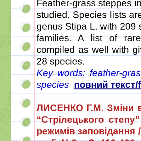
Feather-grass steppes in
studied. Species lists ar
genus Stipa L. with 209
families. A list of r
compiled as well with gi
28 species.
Key words: feather-gras
species
повний текст/fu
ЛИСЕНКО Г.М. Зміни 
“Стрілецького степу”
режимів заповідання //