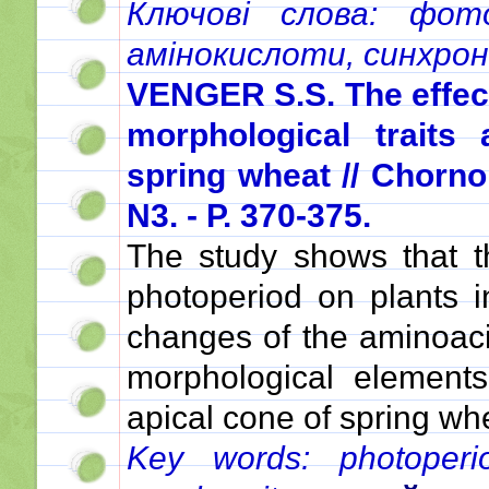
Ключові слова: фото
амінокислоти, синхрон
VENGER S.S. The effect
morphological traits
spring wheat // Chornomo
N3. - Р. 370-375.
The study shows that the
photoperiod on plants i
changes of the aminoaci
morphological element
apical cone of spring wh
Key words: photoperi