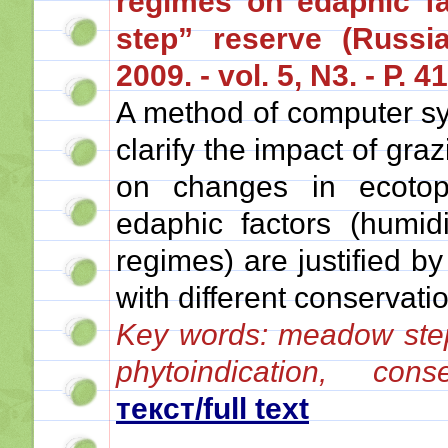
regimes on edaphic fa
step” reserve (Russia
2009. - vol. 5, N3. - Р. 4
A method of computer sy
clarify the impact of gra
on changes in ecoto
edaphic factors (humidi
regimes) are justified by
with different conservati
Key words: meadow stepp
phytoindication, co
текст/full text