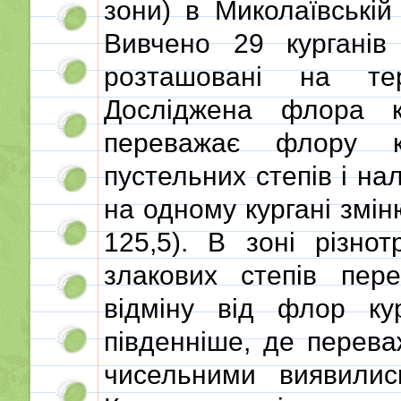
зони) в Миколаївській
Вивчено 29 кургані
розташовані на те
Досліджена флора ку
переважає флору к
пустельних степів і нал
на одному кургані змін
125,5). В зоні різнот
злакових степів пере
відміну від флор ку
південніше, де перев
чисельними виявилис