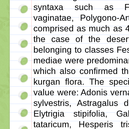
syntaxa such as Fes
vaginatae, Polygono-Ar
comprised as much as 49
the case of the deser
belonging to classes Fe
mediae were predominant
which also confirmed th
kurgan flora. The specie
value were: Adonis ver
sylvestris, Astragalus 
Elytrigia stipifolia, 
tataricum, Hesperis tri