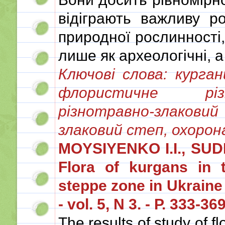
відіграють важливу р
природної рослинності
лише як археологічні, а
Ключові слова: курга
флористичне різ
різнотравно-злаков
злаковий степ, охорона
MOYSIYENKO I.I., SU
Flora of kurgans in 
steppe zone in Ukraine 
- vol. 5, N 3. - Р. 333-369
The results of study of fl