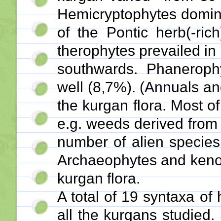
Hemicryptophytes domina
of the Pontic herb(-ri
therophytes prevailed in
southwards. Phanerop
well (8,7%). (Annuals an
the kurgan flora. Most o
e.g. weeds derived from 
number of alien species
Archaeophytes and keno
kurgan flora.
A total of 19 syntaxa of
all the kurgans studied.