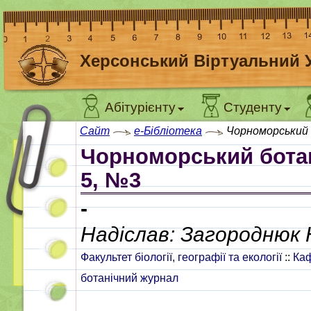
Херсонський Віртуальний 
Абітурієнту
Студенту
Сайт
e-Бібліотека
Чорноморський 
Чорноморський ботан
5, №3
-
Надіслав: Загороднюк
Факультет біології, географії та екології
::
Каф
ботанічний журнал