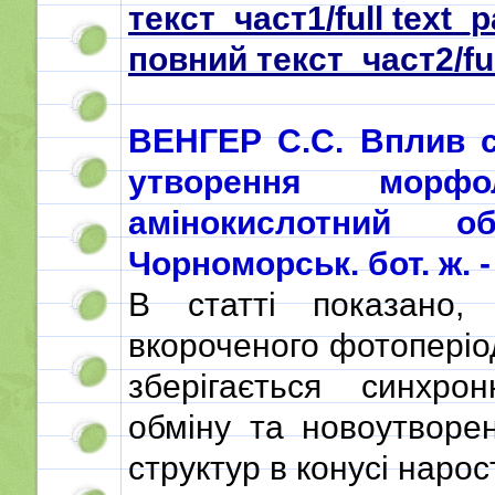
текст_част1/full text_p
повний текст_част2/ful
ВЕНГЕР С.С. Вплив с
утворення морфо
амінокислотний 
Чорноморськ. бот. ж. - 2
В статті показано
вкороченого фотоперіо
зберігається синхрон
обміну та новоутворе
структур в конусі наро