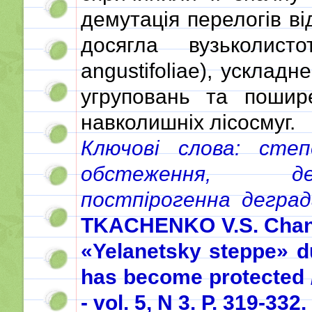
демутація перелогів ві
досягла вузьколисто
angustifoliae), усклад
угруповань та пошир
навколишніх лісосмуг.
Ключові слова: степо
обстеження, де
постпірогенна деград
TKACHENKO V.S. Change
«Yelanetsky steppe» du
has become protected /
- vol. 5, N 3. Р. 319-332.