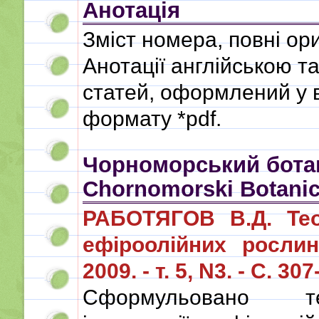
Анотація
Зміст номера, повні ор
Анотації англійською т
статей, оформлений у 
формату *pdf.
Чорноморський ботан
Chornomorski Botanica
РАБОТЯГОВ В.Д. Теор
ефіроолійних рослин
2009. - т. 5, N3. - С. 307
Сформульовано те