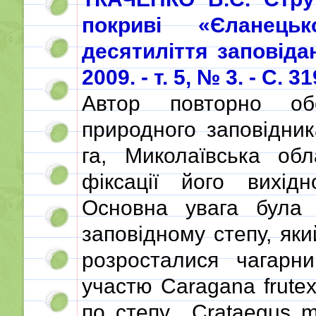
покриві «Єланец
десятиліття заповідан
2009. - т. 5, № 3. - С. 3
Автор повторно об
природного заповідни
га, Миколаївська обл
фіксації його вихідн
Основна увага була
заповідному степу, яки
розросталися чагарни
участю Сaragana frutex
по степу Crataegus m