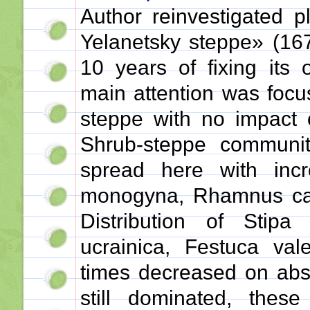
Author reinvestigated p
Yelanetsky steppe» (167
10 years of fixing its 
main attention was focu
steppe with no impact 
Shrub-steppe communit
spread here with inc
monogyna, Rhamnus cath
Distribution of Stipa 
ucrainica, Festuca va
times decreased on abso
still dominated, the