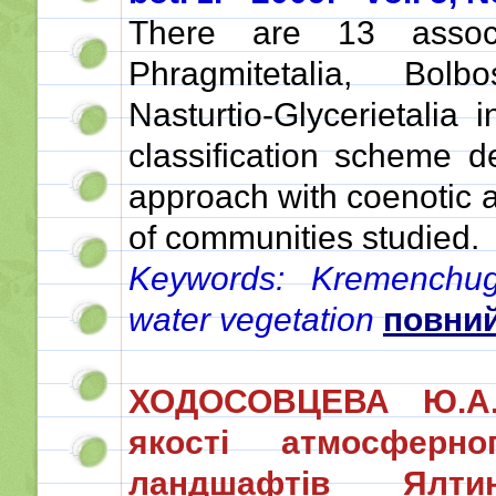
There are 13 associ
Phragmitetalia, Bolb
Nasturtio-Glycerietalia
classification scheme 
approach with coenotic a
of communities studied.
Keywords: Kremenchug 
water vegetation
повний 
ХОДОСОВЦЕВА Ю.А. 
якості атмосферно
ландшафтів Ялти