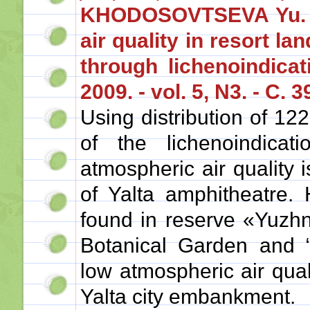
KHODOSOVTSEVA Yu. A.
air quality in resort l
through lichenoindicat
2009. - vol. 5, N3. - С. 
Using distribution of 12
of the lichenoindicat
atmospheric air quality 
of Yalta amphitheatre. 
found in reserve «Yuzh
Botanical Garden and “
low atmospheric air qual
Yalta city embankment.