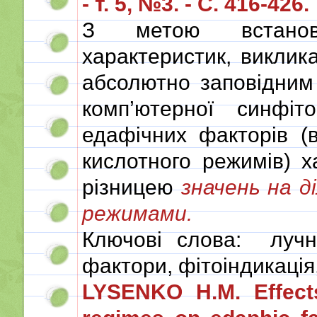
- т. 5, №3. - С. 416-426.
З метою встановл
характеристик, виклик
абсолютно заповідним
комп’ютерної синфіто
едафічних факторів (в
кислотного режимів) 
різницею
значень на д
режимами.
Ключові слова: лучни
фактори, фітоіндикаці
LYSENKO H.M. Effects