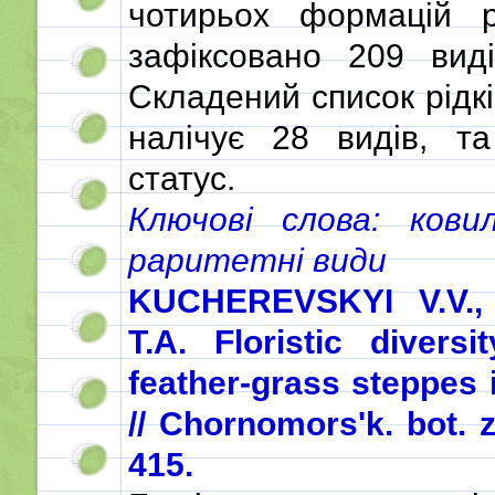
чотирьох формацій 
зафіксовано 209 вид
Складений список рідкі
налічує 28 видів, та
статус.
Ключові слова: кови
раритетні види
KUCHEREVSKYI V.V.
T.A. Floristic diver
feather-grass steppes 
// Chornomors'k. bot. z.
415.