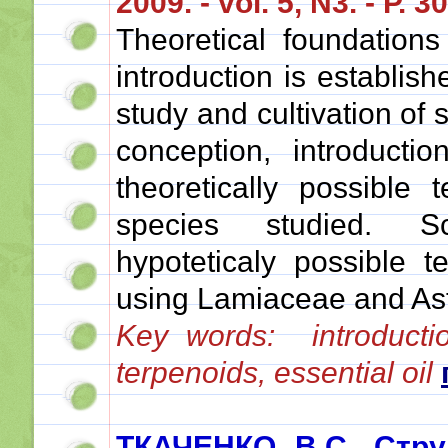
2009. - vol. 5, N3. - Р. 3
Theoretical foundations 
introduction is establish
study and cultivation of 
conception, introduct
theoretically possibl
species studied. Sc
hypoteticaly possible 
using Lamiaceae and Ast
Key words: introduction
terpenoids, еssential oil
ТКАЧЕНКО В.С. Стру