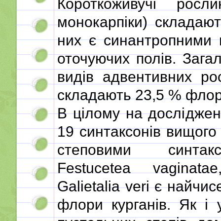
Короткоживучі росли
монокарпіки) складаю
них є синантропними 
оточуючих полів. Зага
видів адвентивних ро
складають 23,5 % флори
В цілому на досліджен
19 синтаксонів вищого 
степовими синтакс
Festucetea vaginatae
Galietalia veri є найч
флори курганів. Як і 