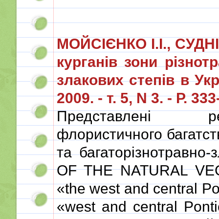
МОЙСІЄНКО І.І., СУД
курганів зони різнот
злакових степів в Укра
2009. - т. 5, N 3. - Р. 33
Представлені ре
флористичного багатств
та багаторізнотравно-
OF THE NATURAL VE
«the west and central Po
«west and central Ponti