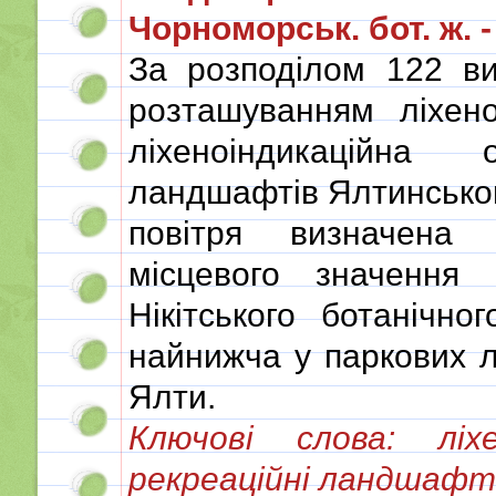
Чорноморськ. бот. ж. - 2
За розподілом 122 ви
розташуванням ліхено
ліхеноіндикаційна
ландшафтів Ялтинськог
повітря визначена
місцевого значення 
Нікітського ботанічн
найнижча у паркових 
Ялти.
Ключові слова: ліхен
рекреаційні ландшафти