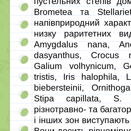
пустельних степів до
Brometea та Stellari
напівприродний харак
низку раритетних вид
Amygdalus nana, Anem
dasyanthus, Crocus reti
Galium volhynicum, Go
tristis, Iris halophila,
biebersteinii, Ornitho
Stipa capillata, S.
різнотравно- та багатор
і інших зон виступают
Вони досить рівномірно