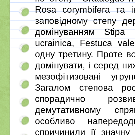
Rosa corymbifera та 
заповідному степу де
домінуванням Stipa c
ucrainica, Festuca va
одну третину. Проте 
домінувати, і серед ни
мезофітизовані угруп
Загалом степова рос
спорадично розв
демутативному спря
особливо напередо
спричинили її значну