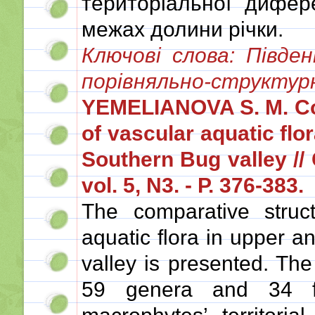
територіальної дифер
межах долини річки.
Ключові слова: Півде
порівняльно-структурн
YEMELIANOVA S. M. Com
of vascular aquatic flo
Southern Bug valley // 
vol. 5, N3. - Р. 376-383.
The comparative struct
aquatic flora in upper a
valley is presented. The
59 genera and 34 fam