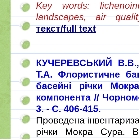
Key words: lichenoindi
landscapes, air qual
текст/full text
КУЧЕРЕВСЬКИЙ В.В.
Т.А. Флористичне ба
басейні річки Мокр
компонента // Чорномор
3. - С. 406-415.
Проведена інвентаризац
річки Мокра Сура. В