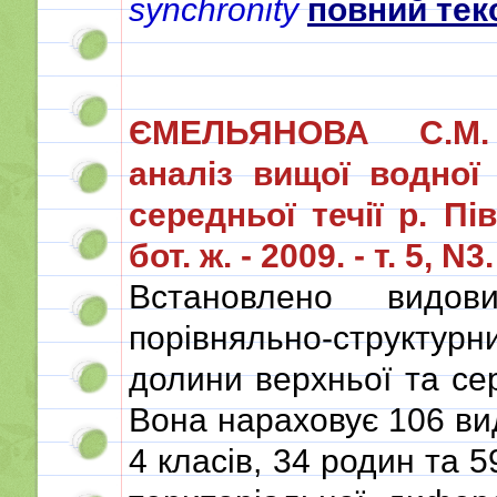
synchronity
повний текст
ЄМЕЛЬЯНОВА С.М. П
аналіз вищої водної
середньої течії р. П
бот. ж. - 2009. - т. 5, N3
Встановлено видо
порівняльно-структурн
долини верхньої та сер
Вона нараховує 106 виді
4 класів, 34 родин та 5