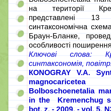
на території Крем
представлені 13 а
синтаксономічна схем
Браун-Бланке, прове
особливості поширення
Ключові слова: Кр
синтаксономія, повітр
КONOGRAY V.A. Synt
magnocaricetea 
Bolboschoenetalia mari
in the Kremenchug st
bot. z. - 2009. - vol. 5, 