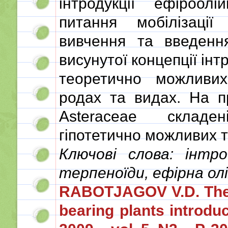
інтродукції ефіроо
питання мобілізації
вивчення та введення
висунутої концепції інт
теоретично можливих
родах та видах. На п
Asteraceae складе
гіпотетично можливих т
Ключові слова: інтро
терпеноїди, ефірна ол
RABOTJAGOV V.D. Theore
bearing plants introduc