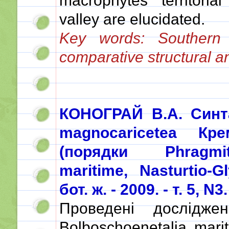
macrophytes’ territorial
valley are elucidated.
Key words: Southern 
comparative structural a
КОНОГРАЙ В.А. Синта
magnocaricetea Кр
(порядки Phragmite
maritime, Nasturtio-G
бот. ж. - 2009. - т. 5, N3
Проведені дослідженн
Bolboschoenetalia mariti