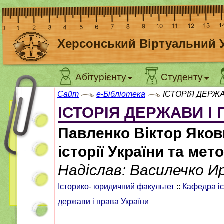
Херсонський Віртуальний 
Абітурієнту
Студенту
Сайт
e-Бібліотека
ІСТОРІЯ ДЕРЖА
ІСТОРІЯ ДЕРЖАВИ І П
Павленко Віктор Якови
історії України та ме
Надіслав: Василечко И
Історико- юридичний факультет
::
Кафедра іс
держави і права України