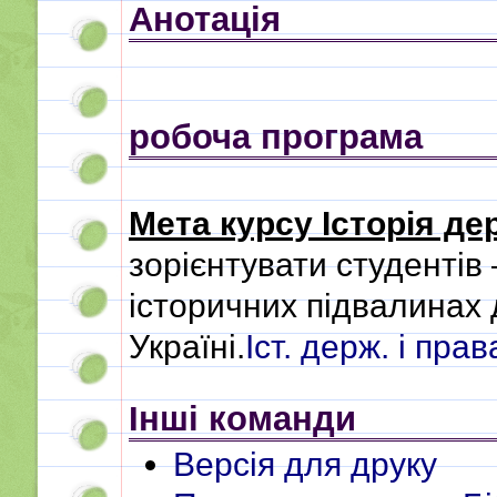
Анотація
робоча програма
Мета курсу Історія де
зорієнтувати студентів 
історичних підвалинах 
Україні.
Іст. держ. і прав
Інші команди
Версія для друку