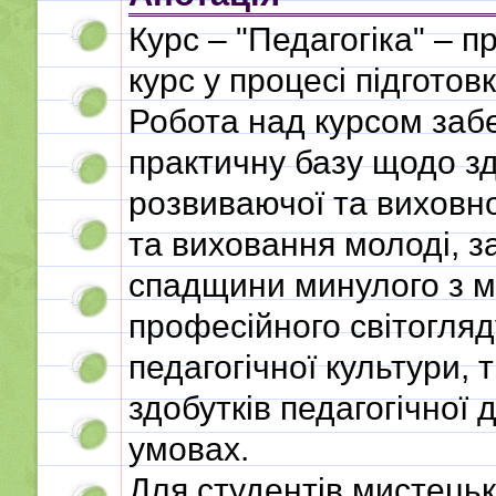
Курс – "Педагогіка" – 
курс у процесі підготов
Робота над курсом забе
практичну базу щодо зд
розвиваючої та виховно
та виховання молоді, з
спадщини минулого з 
професійного світогляд
педагогічної культури,
здобутків педагогічної
умовах.
Для студентів мистецьк