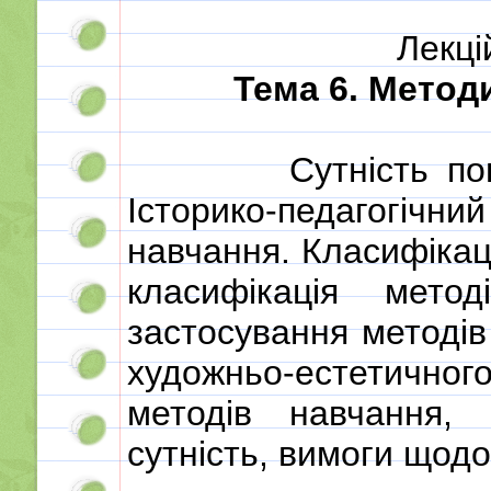
Лекці
Тема 6. Метод
Сутність по
Історико-педагогічн
навчання. Класифікац
класифікація метод
застосування методів
художньо-естетичн
методів навчання, 
сутність, вимоги щод