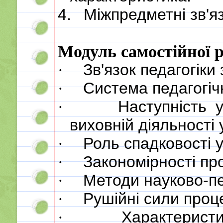
4.
Міжпредметні зв'яз
Модуль самостійної 
Зв'язок педагогіки
·
Система педагогіч
·
Наступність 
·
виховній діяльності у
Роль спадковості у
·
Закономірності пр
·
Методи науково-пе
·
Рушійні сили проц
·
Характеристи
·