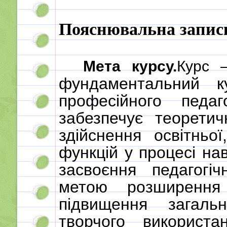
Пояснювальна запис
Мета курсу.
Курс
фундаментальний к
професійного педа
забезпечує теорети
здійснення освітньо
функцій у процесі
нав
засвоєння педагогі
метою розширення 
підвищення загальн
творчого використан