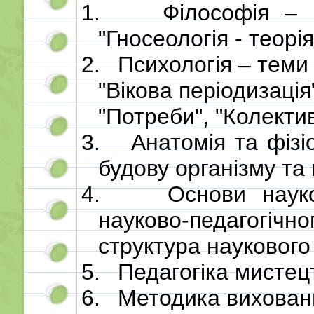
1.
Філософія – 
"Гносеологія - теорія
2.
Психологія – теми 
"Вікова періодизація"
"Потреби", "Колектив
3.
Анатомія та фізі
будову організму та 
4.
Основи наук
науково-педагогічно
структура наукового
5.
Педагогіка мистец
6.
Методика вихован