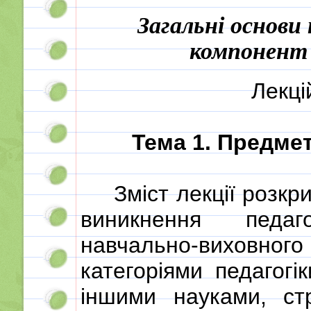
Загальні основи
компонент 
Лекці
Тема 1. Предмет
Зміст лекції розкр
виникнення педаго
навчально-виховно
категоріями педагогік
іншими науками, ст