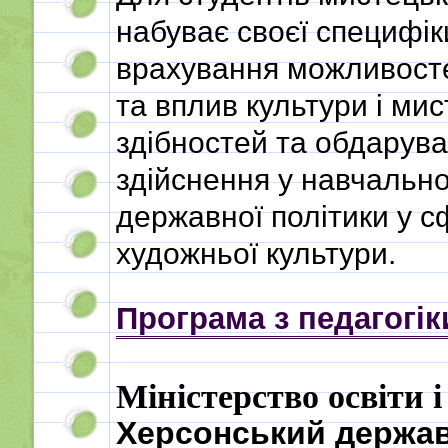
набуває своєї специфік
врахування можливосте
та вплив культури і ми
здібностей та обдарув
здійснення у навчальн
державної політики у с
художньої культури.
Програма з педагогік
Міністерство освіти 
Херсонський держав