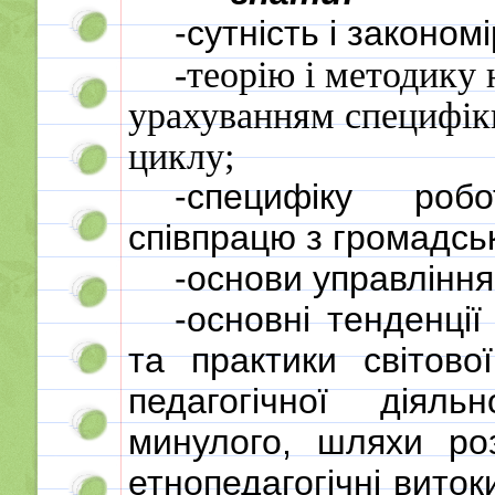
-сутність і законом
-теорію і методику 
урахуванням специфік
циклу;
-специфіку роб
співпрацю з громадсь
-основи управлінн
-основні тенденції
та практики світової
педагогічної діяль
минулого, шляхи роз
етнопедагогічні виток