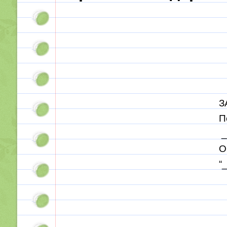
З
П
О
“