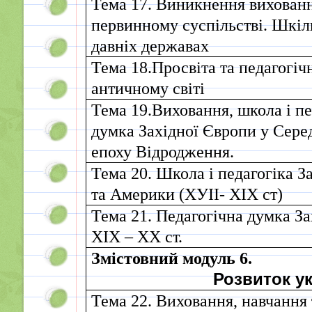
Тема 17. Виникнення вихован
первинному суспільстві. Шкіл
давніх державах
Тема 18.Просвіта та педагогіч
античному світі
Тема 19.Виховання, школа і пе
думка Західної Європи у Серед
епоху Відродження.
Тема 20. Школа і педагогіка З
та Америки (ХУІІ- ХІХ ст)
Тема 21. Педагогічна думка З
ХІХ – ХХ ст.
Змістовний модуль 6.
Розвиток ук
Тема 22. Виховання, навчання 