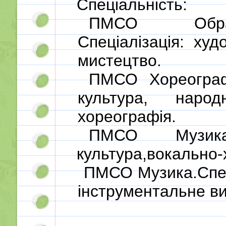
Спеціальність:
ПМСО Образ
Спеціалізація: худ
мистецтво.
ПМСО Хореограф
культура, народ
хореографія.
ПМСО Музика.С
культура,вокально-
ПМСО Музика.Спеці
інструментальне ви