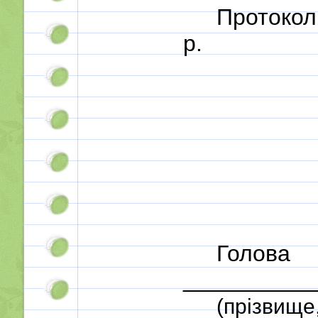
Протокол
р.
Гол
___________
(прізвище,