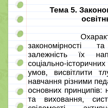
Тема 5. Законо
освітн
Охарак
закономірності т
залежність їх нап
соціально-історични
умов, висвітлити тл
навчання різними пед
основних принципів: 
та виховання, сист