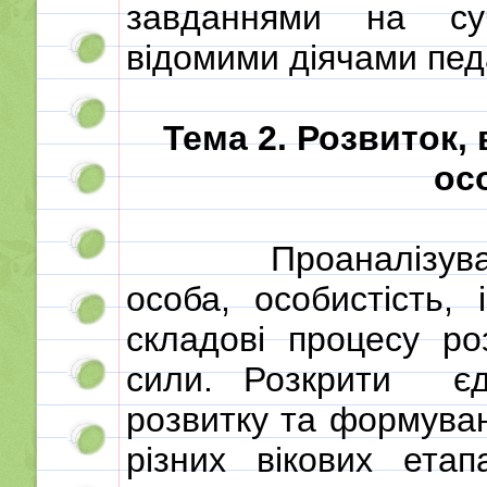
завданнями на суч
відомими діячами педа
Тема 2. Розвиток,
ос
Проаналізува
особа, особистість, 
складові процесу роз
сили. Розкрити
є
розвитку та формуван
різних вікових ета