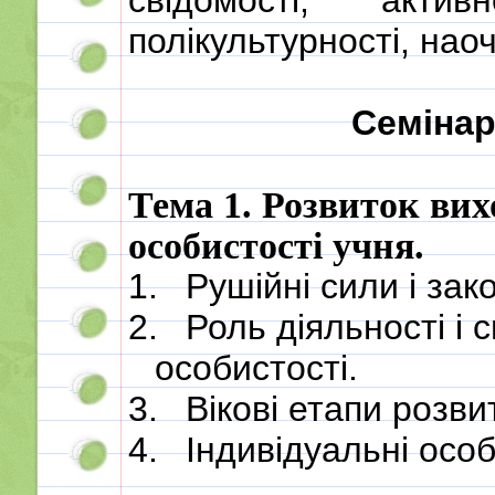
свідомості, актив
полікультурності, нао
Семіна
Тема 1. Розвиток ви
особистості учня.
1.
Рушійні сили і зак
2.
Роль діяльності і 
особистості.
3.
Вікові етапи розви
4.
Індивідуальні особ