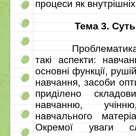
процеси як внутрішніх,
Тема 3. Сут
Проблематика 
такі аспекти: навчан
основні функції, руші
навчання, засоби опт
приділено складо
навчанню, учінн
навчального матер
Окремої уваги сл