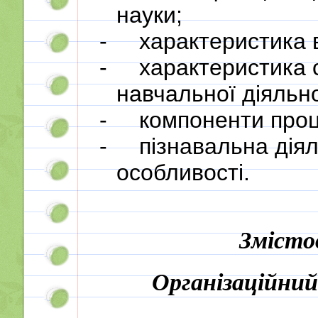
науки;
-
характеристика в
-
характеристика с
навчальної діяльно
-
компоненти проц
-
пізнавальна діяль
особливості.
Змісто
Організаційни