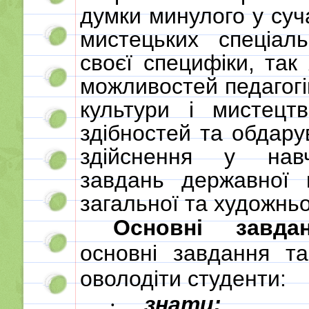
думки минулого у суч
мистецьких спеціал
своєї специфіки, так
можливостей педагогі
культури і мистецт
здібностей та обдару
здійснення у навч
завдань державної 
загальної та художньо
Основні завда
основні завдання т
оволодіти студенти:
знати:
·