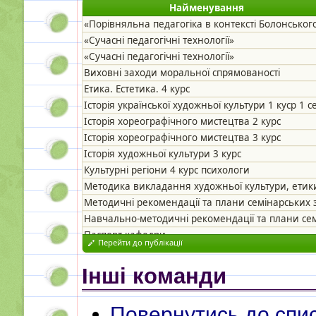
Найменування
«Порівняльна педагогіка в контексті Болонськог
«Сучасні педагогічні технології»
«Сучасні педагогічні технології»
Виховні заходи моральної спрямованості
Етика. Естетика. 4 курс
Історія української художньої культури 1 куср 1 с
Історія хореографічного мистецтва 2 курс
Історія хореографічного мистецтва 3 курс
Історія художньої культури 3 курс
Культурні регіони 4 курс психологи
Методика викладання художньої культури, етики
Методичні рекомендації та плани семінарських за
Навчально-методичні рекомендації та плани семін
Паспорт кафедри
Перейти до публікації
Програма з історії української художньої культури
Програма з історії української художньої культури
Інші команди
Програма з історії української художньої культури
Програма з курсу  Художня культура Півдня Укра
Повернутись до спис