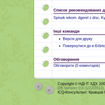
Список рекомендованих дж
Spisok rekom. dgerel z disc. Ky
Інші команди
Версія для друку
Повернутися до e-Біблі
Обговорення
Обговорити (
0
коментарів)
Copyright © НДІ ІТ ХДУ, 2
DB Version: 0.6 (1/22/2012),
ICQ-Консультант: Кравцов