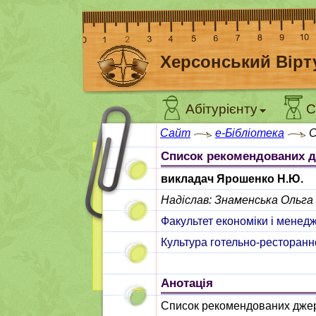
Херсонський Вірт
Абітурієнту
С
Сайт
e-Бібліотека
С
Список рекомендованих дж
викладач Ярошенко Н.Ю.
Надіслав: Знаменська Ольга
Факультет економіки і менед
Культура готельно-ресторанн
Анотація
Список рекомендованих джере