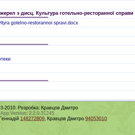
ерел з дисц. Культура готельно-ресторанної справи
ltyra gotelno-restorannoi spravi.docx
отеки
003-2010. Розробка: Кравцов Дмитро
 App Version: 2.2.0.31245
 Геннадій
148272809
, Кравцов Дмитро
94053010