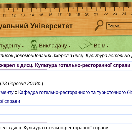
уальний Університет
туденту
Викладачу
Всім
писок рекомендованих джерел з дисц. Культура готельно-
ерел з дисц. Культура готельно-ресторанної справи
(
23 березня 2018р.
)
жменту
::
Кафедра готельно-ресторанного та туристочного бі
ої справи
л з дисц. Культура готельно-ресторанної справи