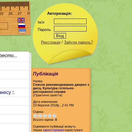
Авторизація:
Ім'я
Пароль
Реєстрація
/
Забули пароль?
ресто...
Публікація
Назва:
Список рекомендованих джерел з
дисц. Культура готельно-
знесу
::
ресторанної справи
(Практичні заняття)
Дата изменения:
23 березня 2018р., 2:41 PM
Оцінка:
Всього оцінок:
0
Оцінювати публікації можуть
тільки
зареєстровані
користувачі