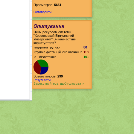
Просмотров:
5651
Обговорити
Опитування
Яким ресурсом системи
"Херсонський Віртуальний
Університет" Ви найчастіше
користуєтеся?
відкритої групою
80
групою дистанційного навчання
118
е - бібліотекою
101
Всього голосів:
299
Результати...
Зареєструйтесь, щоб голосувати